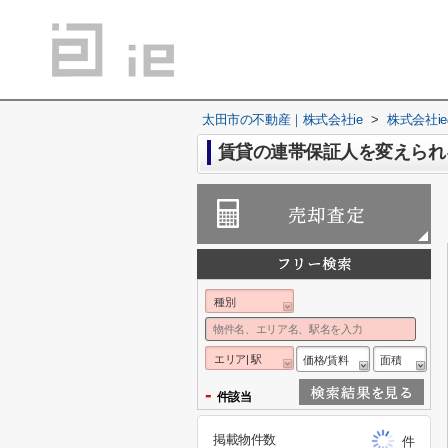
太田市の不動産｜株式会社ie
>
株式会社i
賃貸の連帯保証人を変えられ
種別
エリア| 駅
価格/賃料
面積
-
件該当
掲載物件数
件