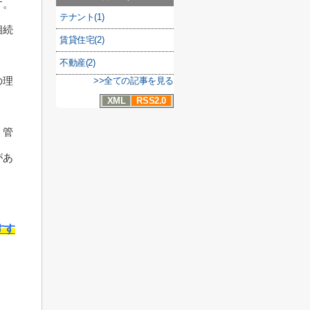
す。
テナント(1)
相続
賃貸住宅(2)
不動産(2)
の理
>>全ての記事を見る
XML
RSS2.0
、管
があ
すす