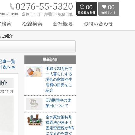
00
00
:00～18:00
定休日：
日・月曜日・祝祭日他
をご紹介
最新記事
記事一覧
｜次へ ≫
手取り20万円で
一人暮らしする
場合の家賃や生
紹介
活費の目安をご
紹介
23-11-21
GW期間中の休
業日について
空き家対策特別
措置法が改正！
固定資産税が6倍
になるのを防ぐ