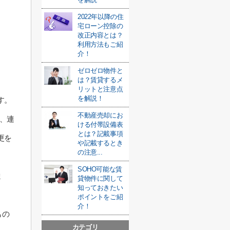
2022年以降の住
宅ローン控除の
改正内容とは？
利用方法もご紹
介！
ゼロゼロ物件と
は？賃貸するメ
リットと注意点
を解説！
す。
不動産売却にお
、連
ける付帯設備表
とは？記載事項
更を
や記載するとき
の注意...
SOHO可能な賃
ま
貸物件に関して
知っておきたい
ポイントをご紹
介！
もの
カテゴリ