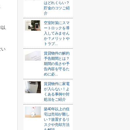
はどれくらい？
ま
貯金のコツご紹
介
空室対策にスマ
準以
ートロックを導
入してみません
か？メリットや
トラブ...
ない
賃貸物件の解約
予告期間とは？
期間の長さや予
告内容を守るた
めに必...
賃貸物件に家電
が入らない！よ
くある事例や対
処法をご紹介
築40年以上の住
宅は売却が難し
い？放置するリ
スクや売却方法
を解説