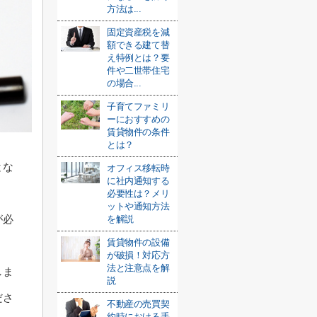
方法は...
固定資産税を減
額できる建て替
え特例とは？要
件や二世帯住宅
の場合...
子育てファミリ
ーにおすすめの
賃貸物件の条件
とは？
とな
オフィス移転時
に社内通知する
必要性は？メリ
ットや通知方法
が必
を解説
賃貸物件の設備
が破損！対応方
法と注意点を解
しま
説
ださ
不動産の売買契
約時における手