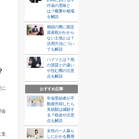
付金の意味と
は？概要や相場
を解説
相続の際に固定
資産税がかから
ない土地とは？
活用方法につい
ても解説
ハイツとは？他
の賃貸との違い
？
や住む際の注意
点を解説
更に
おすすめ記事
年金受給者が不
動産売却したら
支給額は減額す
理会
る？税金や注意
点も解説
女性の一人暮ら
に支
しにかかる費用