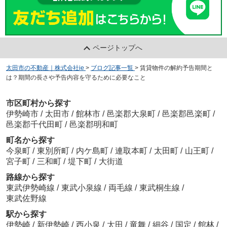
ページトップへ
太田市の不動産｜株式会社ie
>
ブログ記事一覧
>
賃貸物件の解約予告期間と
は？期間の長さや予告内容を守るために必要なこと
市区町村から探す
伊勢崎市
/
太田市
/
館林市
/
邑楽郡大泉町
/
邑楽郡邑楽町
/
邑楽郡千代田町
/
邑楽郡明和町
町名から探す
今泉町
/
東別所町
/
内ケ島町
/
連取本町
/
太田町
/
山王町
/
宮子町
/
三和町
/
堤下町
/
大街道
路線から探す
東武伊勢崎線
/
東武小泉線
/
両毛線
/
東武桐生線
/
東武佐野線
駅から探す
伊勢崎
/
新伊勢崎
/
西小泉
/
太田
/
竜舞
/
細谷
/
国定
/
館林
/