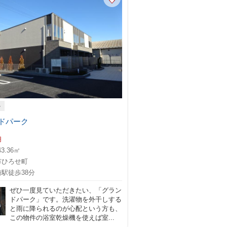
ト
ドパーク
円
43.36㎡
市ひろせ町
駅徒歩38分
ぜひ一度見ていただきたい、「グラン
ドパーク」です。洗濯物を外干しする
と雨に降られるのが心配という方も、
この物件の浴室乾燥機を使えば室...