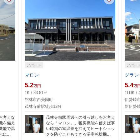
アパート
アパー
マロン
グラン
5.2
5.4
万円
万
1K / 33.81㎡
1LDK / 
館林市西美園町
伊勢崎
茂林寺前駅徒歩12分
新伊勢崎
お考えな
茂林寺前駅周辺への引っ越しをお考え
機を備え
なら「マロン」。暖房機能を使えば寒
機能で温
い時期の室温差を抑えてヒートショッ
...
クを防ぐこともできる浴室乾燥機...