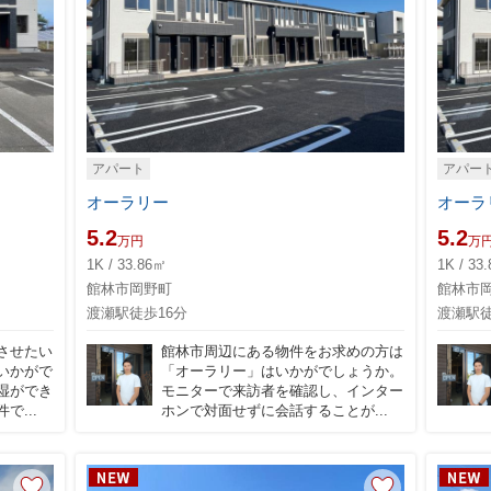
アパート
アパー
オーラリー
オーラ
5.2
5.2
万円
万
1K / 33.86㎡
1K / 33
館林市岡野町
館林市
渡瀬駅徒歩16分
渡瀬駅徒
させたい
館林市周辺にある物件をお求めの方は
いかがで
「オーラリー」はいかがでしょうか。
湿ができ
モニターで来訪者を確認し、インター
...
ホンで対面せずに会話することが...