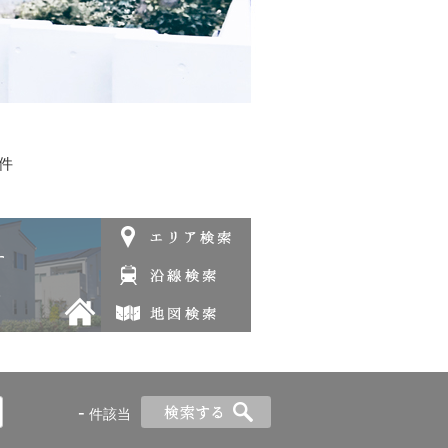
件
-
件該当