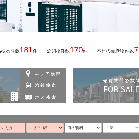
181
170
7
掲載物件数
件
公開物件数
件
本日の更新物件数
面積
エリア | 駅
価格/賃料