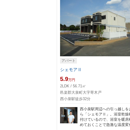
アパート
シェモアⅡ
5.9
万円
2LDK / 56.71㎡
邑楽郡大泉町大字寄木戸
西小泉駅徒歩32分
西小泉駅周辺への引っ越しを
ら「シェモアⅡ」。浴室乾燥
付けているので、浴室を暖房
めておくことで急激な温度変化に