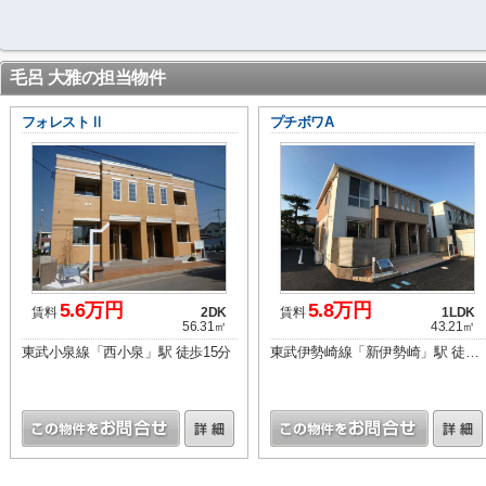
毛呂 大雅の担当物件
フォレストⅡ
プチボワA
5.6万円
5.8万円
賃料
2DK
賃料
1LDK
56.31㎡
43.21㎡
東武小泉線「西小泉」駅 徒歩15分
東武伊勢崎線「新伊勢崎」駅 徒歩25分