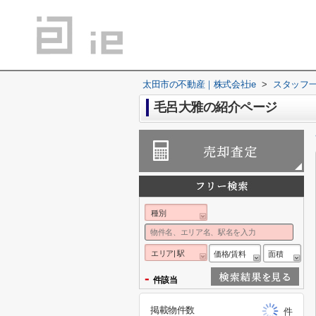
太田市の不動産｜株式会社ie
>
スタッフ
毛呂大雅の紹介ページ
種別
エリア| 駅
価格/賃料
面積
-
件該当
掲載物件数
件