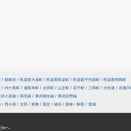
市
/
館林市
/
邑楽郡大泉町
/
邑楽郡邑楽町
/
邑楽郡千代田町
/
邑楽郡明和町
町
/
内ケ島町
/
連取本町
/
太田町
/
山王町
/
宮子町
/
三和町
/
大街道
/
岩瀬川
東武小泉線
/
両毛線
/
東武桐生線
/
東武佐野線
崎
/
西小泉
/
太田
/
竜舞
/
国定
/
細谷
/
館林
/
駒形
/
渡瀬
ieへ