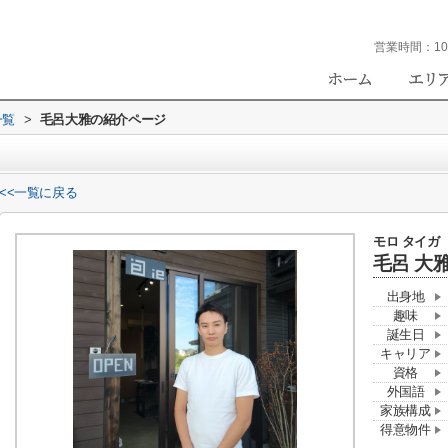
営業時間：
10
一覧
>
毛呂大雅の紹介ページ
<<一覧に戻る
モロ タイガ
毛呂 大
出身地
趣味
誕生日
キャリア
資格
外国語
家族構成
得意物件