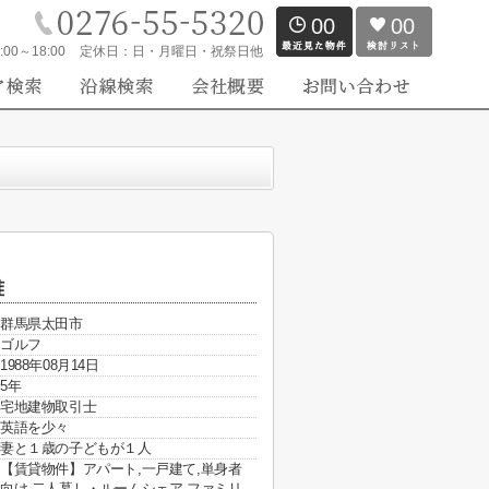
00
00
:00～18:00
定休日：
日・月曜日・祝祭日他
雅
群馬県太田市
ゴルフ
1988年08月14日
5年
宅地建物取引士
英語を少々
妻と１歳の子どもが１人
【賃貸物件】アパート,一戸建て,単身者
向け,二人暮し・ルームシェア,ファミリ