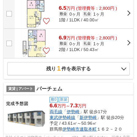
6.5
万
円
(管理費等：2,800円 )
0ヶ月
1ヶ月
敷金
礼金
1階 / 1LDK / 40.00㎡
6.9
万
円
(管理費等：2,800円 )
0ヶ月
1ヶ月
敷金
礼金
2階 / 1LDK / 50.43㎡
1
残り
件を表示する
パーチェム
賃貸 | アパート
敷0
新築
6.6
7.3
万円～
万円
両毛線
「
伊勢崎
」駅 徒歩17分
東武伊勢崎線
「
新伊勢崎
」駅 徒歩20分
予定 / 43.61㎡～50.96㎡
群馬県
伊勢崎市
連取本町
１６２－２０