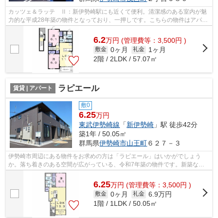
カッツェ＆ラッテ Ⅱ：新伊勢崎駅にも近くて便利。清潔感のある室内が魅
力的な平成28年築の物件となっており、一押しです。こちらの物件はアパー
トです。当社では伊勢崎市や新伊勢崎周...
6.2
万
円
(管理費等：3,500円 )
0ヶ月
1ヶ月
敷金
礼金
2階 / 2LDK / 57.07㎡
ラピエール
賃貸 | アパート
敷0
6.25
万円
東武伊勢崎線
「
新伊勢崎
」駅 徒歩42分
築1年 / 50.05㎡
群馬県
伊勢崎市
山王町
６２７－３
伊勢崎市周辺にある物件をお求めの方は「ラピエール」はいかがでしょう
か。落ち着きのある空間が広がっている、令和7年築の物件です。新築なら
ではの「新しさ」が魅力。新しい生活にお...
6.25
万
円
(管理費等：3,500円 )
0ヶ月
6.9万円
敷金
礼金
1階 / 1LDK / 50.05㎡