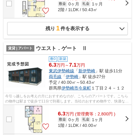
0ヶ月
1ヶ月
敷金
礼金
2階 / 1LDK / 50.43㎡
1
残り
件を表示する
ウエスト．ゲート Ⅱ
賃貸 | アパート
敷0
新築
6.3
7.1
万円～
万円
東武伊勢崎線
「
新伊勢崎
」駅 徒歩11分
両毛線
「
伊勢崎
」駅 徒歩27分
予定 / 40.00㎡～50.43㎡
群馬県
伊勢崎市
今泉町
１丁目２４－１２
今引っ越しをお考えの方におすすめなのが、こちらのアパートです。こちら
の物件は駅まで徒歩で11分で到着します。当社のおすすめ物件で、快適な暮
らしをしませんか？当社は多種多様な...
6.3
万
円
(管理費等：2,800円 )
0ヶ月
1ヶ月
敷金
礼金
1階 / 1LDK / 40.00㎡