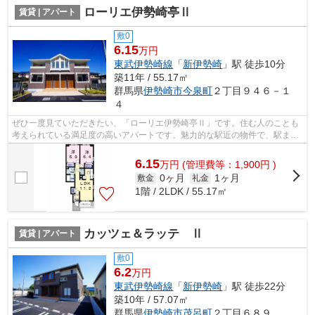
ローリエ伊勢崎亭Ⅱ
賃貸 | アパート
敷0
6.15
万円
東武伊勢崎線
「
新伊勢崎
」駅 徒歩10分
築11年 / 55.17㎡
群馬県
伊勢崎市
今泉町
２丁目９４６－１
４
ぜひ一度見ていただきたい、「ローリエ伊勢崎亭Ⅱ」です。住む人のことも
考えられている満足度の高いアパートです。魅力的な駅近の物件で、駅まで
徒歩10分です。交通で不便を感じない暮...
6.15
万
円
(管理費等：1,900円 )
0ヶ月
1ヶ月
敷金
礼金
1階 / 2LDK / 55.17㎡
カッツェ＆ラッテ Ⅱ
賃貸 | アパート
敷0
6.2
万円
東武伊勢崎線
「
新伊勢崎
」駅 徒歩22分
築10年 / 57.07㎡
群馬県
伊勢崎市
茂呂町
２丁目６８９