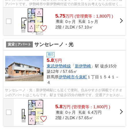
アパートです。伊勢崎市や新伊勢崎付近での新生活をお考えならお任せくだ
さい。お部屋探しは取り扱い物件数も...
5.75
万
円
(管理費等：1,800円 )
0ヶ月
1ヶ月
敷金
礼金
2階 / 2LDK / 57.10㎡
サンセレーノ・光
賃貸 | アパート
敷0
5.8
万円
東武伊勢崎線
「
新伊勢崎
」駅 徒歩15分
築12年 / 57.65㎡
群馬県
伊勢崎市
今泉町
１丁目１５４１－
４
サンセレーノ・光：新伊勢崎駅にも近くて便利。住みやすさが満載でイチオ
シのアパートはこちらです。駅まで徒歩15分の物件です。交通アクセスが充
実した新伊勢崎近くの物件なら、毎日...
5.8
万
円
(管理費等：1,800円 )
0ヶ月
6.4万円
敷金
礼金
2階 / 2LDK / 57.65㎡