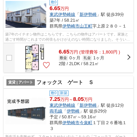
敷0
6.65
万円
東武伊勢崎線
「
新伊勢崎
」駅 徒歩39分
築7年 / 58.21㎡
群馬県
伊勢崎市
山王町
字上原２８０－１
築7年のイチオシ物件はこちらです。こちらの物件はアパートです。家族と
過ごす時間がこれまでの何倍もかけがえのない時間になりました。そういっ
た声もいただいております。そんな家族...
6.65
万
円
(管理費等：1,800円 )
0ヶ月
1ヶ月
敷金
礼金
2階 / 2LDK / 58.21㎡
フォックス ゲート Ｓ
賃貸 | アパート
敷0
新築
7.25
8.05
万円～
万円
東武伊勢崎線
「
新伊勢崎
」駅 徒歩12分
両毛線
「
伊勢崎
」駅 徒歩29分
予定 / 50.87㎡～59.16㎡
群馬県
伊勢崎市
今泉町
１丁目２６番地１
３
新生活を失敗せず、スタートさせたいならこちらの「フォックス ゲート