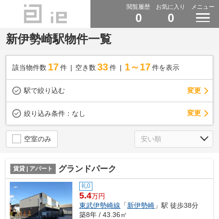
閲覧履歴
お気に入り
メニュー
0
0
新伊勢崎駅物件一覧
17
33
1～17
該当物件数
件
空き数
件
件を表示
駅で絞り込む
変更
変更
絞り込み条件：
なし
空室のみ
グランドパーク
賃貸 | アパート
礼0
5.4
万円
東武伊勢崎線
「
新伊勢崎
」駅 徒歩38分
築8年 / 43.36㎡