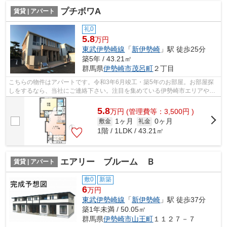
プチボワA
賃貸 | アパート
礼0
5.8
万円
東武伊勢崎線
「
新伊勢崎
」駅 徒歩25分
築5年 / 43.21㎡
群馬県
伊勢崎市
茂呂町
２丁目
こちらの物件はアパートです。令和3年6月竣工・築5年のお部屋。お部屋探
しをするなら、当社にご連絡下さい。注目を集めている伊勢崎市エリアや新
伊勢崎付近の賃貸情報を多数取り揃えて...
5.8
万
円
(管理費等：3,500円 )
1ヶ月
0ヶ月
敷金
礼金
1階 / 1LDK / 43.21㎡
エアリー ブルーム Ｂ
賃貸 | アパート
敷0
新築
6
万円
東武伊勢崎線
「
新伊勢崎
」駅 徒歩37分
築1年未満 / 50.05㎡
群馬県
伊勢崎市
山王町
１１２７－７