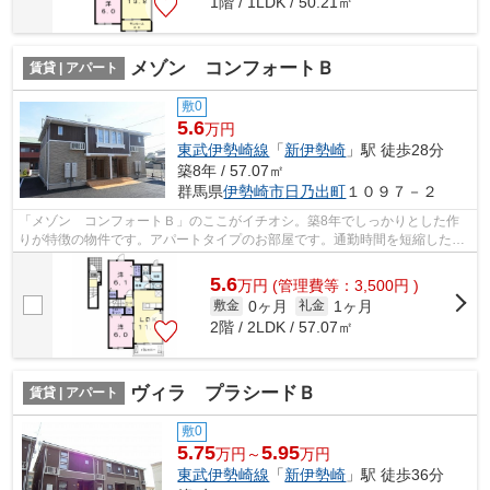
1階 / 1LDK / 50.21㎡
メゾン コンフォートＢ
賃貸 | アパート
敷0
5.6
万円
東武伊勢崎線
「
新伊勢崎
」駅 徒歩28分
築8年 / 57.07㎡
群馬県
伊勢崎市
日乃出町
１０９７－２
「メゾン コンフォートＢ」のここがイチオシ。築8年でしっかりとした作
りが特徴の物件です。アパートタイプのお部屋です。通勤時間を短縮したい
なら、新伊勢崎周辺でお部屋探しをする...
5.6
万
円
(管理費等：3,500円 )
0ヶ月
1ヶ月
敷金
礼金
2階 / 2LDK / 57.07㎡
ヴィラ プラシードＢ
賃貸 | アパート
敷0
5.75
5.95
万円～
万円
東武伊勢崎線
「
新伊勢崎
」駅 徒歩36分