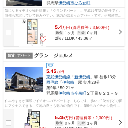
群馬県
伊勢崎市
ひろせ町
気になるイチオシ物件情報：「グランドパーク」。平成29年築の物件です。
設備も充実していて住みやすい、魅力が詰まったアパートです。伊勢崎市で
快適な暮らしをしませんか？賃貸住宅...
5.4
万
円
(管理費等：3,500円 )
1ヶ月
0ヶ月
敷金
礼金
2階 / 1LDK / 43.36㎡
グラン ジェルメ
賃貸 | アパート
敷0
5.45
万円
東武伊勢崎線
「
新伊勢崎
」駅 徒歩13分
両毛線
「
伊勢崎
」駅 徒歩28分
築9年 / 50.21㎡
群馬県
伊勢崎市
今泉町
２丁目８２１－９
住みやすさが満載でイチオシのアパートはこちらです。歩いて13分ほどで駅
にアクセスできる、立地の良さも魅力の物件です。築9年のイチオシ物件は
こちらです。快適な環境をお求めの方、...
5.45
万
円
(管理費等：2,300円 )
0ヶ月
1ヶ月
敷金
礼金