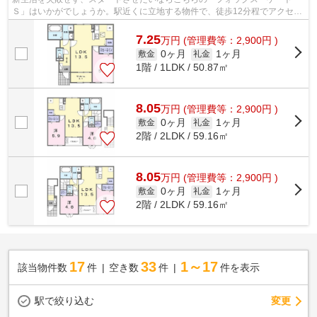
Ｓ」はいかがでしょうか。駅近くに立地する物件で、徒歩12分程でアクセス
できます。住みやすさが満載でイチオ...
7.25
万
円
(管理費等：2,900円 )
0ヶ月
1ヶ月
敷金
礼金
1階 / 1LDK / 50.87㎡
8.05
万
円
(管理費等：2,900円 )
0ヶ月
1ヶ月
敷金
礼金
2階 / 2LDK / 59.16㎡
8.05
万
円
(管理費等：2,900円 )
0ヶ月
1ヶ月
敷金
礼金
2階 / 2LDK / 59.16㎡
17
33
1～17
該当物件数
件
空き数
件
件を表示
駅で絞り込む
変更