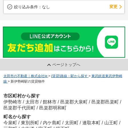
変更
絞り込み条件：
なし
ページトップへ
太田市の不動産｜株式会社ie
>
(賃貸)路線・駅から探す
>
東武鉄道東武伊勢崎
線
>
新伊勢崎駅の賃貸物件
市区町村から探す
伊勢崎市
/
太田市
/
館林市
/
邑楽郡大泉町
/
邑楽郡邑楽町
/
邑楽郡千代田町
/
邑楽郡明和町
町名から探す
今泉町
/
東別所町
/
内ケ島町
/
太田町
/
連取本町
/
山王町
/