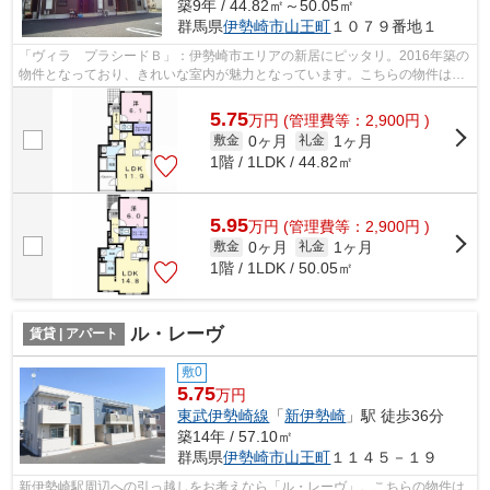
築9年 / 44.82㎡～50.05㎡
群馬県
伊勢崎市
山王町
１０７９番地１
「ヴィラ プラシードＢ」：伊勢崎市エリアの新居にピッタリ。2016年築の
物件となっており、きれいな室内が魅力となっています。こちらの物件はア
パートです。住まい探しでお困りの方...
5.75
万
円
(管理費等：2,900円 )
0ヶ月
1ヶ月
敷金
礼金
1階 / 1LDK / 44.82㎡
5.95
万
円
(管理費等：2,900円 )
0ヶ月
1ヶ月
敷金
礼金
1階 / 1LDK / 50.05㎡
ル・レーヴ
賃貸 | アパート
敷0
5.75
万円
東武伊勢崎線
「
新伊勢崎
」駅 徒歩36分
築14年 / 57.10㎡
群馬県
伊勢崎市
山王町
１１４５－１９
新伊勢崎駅周辺への引っ越しをお考えなら「ル・レーヴ」。こちらの物件は