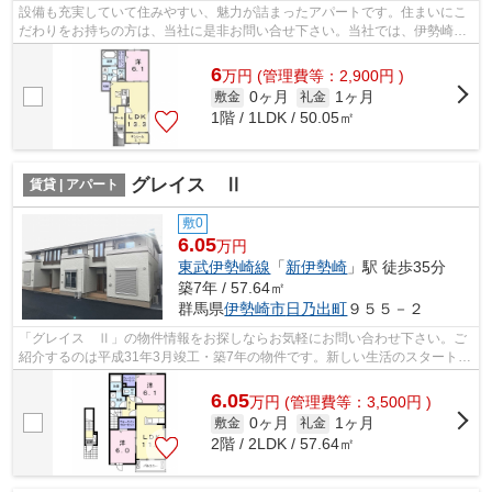
設備も充実していて住みやすい、魅力が詰まったアパートです。住まいにこ
だわりをお持ちの方は、当社に是非お問い合せ下さい。当社では、伊勢崎市
や新伊勢崎付近の物件を数多くご紹介...
6
万
円
(管理費等：2,900円 )
0ヶ月
1ヶ月
敷金
礼金
1階 / 1LDK / 50.05㎡
グレイス Ⅱ
賃貸 | アパート
敷0
6.05
万円
東武伊勢崎線
「
新伊勢崎
」駅 徒歩35分
築7年 / 57.64㎡
群馬県
伊勢崎市
日乃出町
９５５－２
「グレイス Ⅱ」の物件情報をお探しならお気軽にお問い合わせ下さい。ご
紹介するのは平成31年3月竣工・築7年の物件です。新しい生活のスタートに
おすすめなのが、こちらのアパートです...
6.05
万
円
(管理費等：3,500円 )
0ヶ月
1ヶ月
敷金
礼金
2階 / 2LDK / 57.64㎡