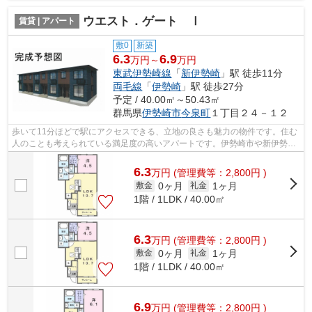
ウエスト．ゲート Ⅰ
賃貸 | アパート
敷0
新築
6.3
6.9
万円～
万円
東武伊勢崎線
「
新伊勢崎
」駅 徒歩11分
両毛線
「
伊勢崎
」駅 徒歩27分
予定 / 40.00㎡～50.43㎡
群馬県
伊勢崎市
今泉町
１丁目２４－１２
歩いて11分ほどで駅にアクセスできる、立地の良さも魅力の物件です。住む
人のことも考えられている満足度の高いアパートです。伊勢崎市や新伊勢崎
付近のことなら、当社までお気軽にご...
6.3
万
円
(管理費等：2,800円 )
0ヶ月
1ヶ月
敷金
礼金
1階 / 1LDK / 40.00㎡
6.3
万
円
(管理費等：2,800円 )
0ヶ月
1ヶ月
敷金
礼金
1階 / 1LDK / 40.00㎡
6.9
万
円
(管理費等：2,800円 )