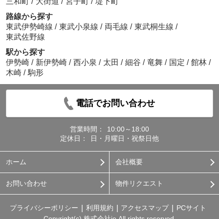
三和町
/
大街道
/
宮子町
/
堤下町
路線から探す
東武伊勢崎線
/
東武小泉線
/
両毛線
/
東武桐生線
/
東武佐野線
駅から探す
伊勢崎
/
新伊勢崎
/
西小泉
/
太田
/
細谷
/
竜舞
/
国定
/
館林
/
木崎
/
駒形
電話でお問い合わせ
営業時間：
10:00～18:00
定休日：
日・月曜日・祝祭日他
ホーム
会社概要
お問い合わせ
物件リクエスト
プライバシーポリシー
利用規約
アクセスマップ
PCサイト
Copyright(c) 株式会社ie All rights reserved.