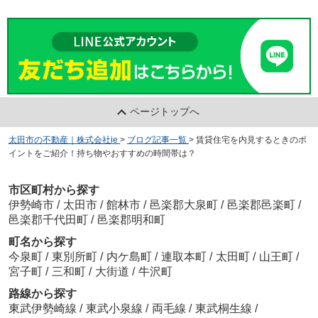
ページトップへ
太田市の不動産｜株式会社ie
>
ブログ記事一覧
>
賃貸住宅を内見するときのポ
イントをご紹介！持ち物やおすすめの時間帯は？
市区町村から探す
伊勢崎市
/
太田市
/
館林市
/
邑楽郡大泉町
/
邑楽郡邑楽町
/
邑楽郡千代田町
/
邑楽郡明和町
町名から探す
今泉町
/
東別所町
/
内ケ島町
/
連取本町
/
太田町
/
山王町
/
宮子町
/
三和町
/
大街道
/
牛沢町
路線から探す
東武伊勢崎線
/
東武小泉線
/
両毛線
/
東武桐生線
/