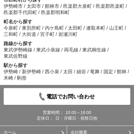
伊勢崎市
/
太田市
/
館林市
/
邑楽郡大泉町
/
邑楽郡邑楽町
/
邑楽郡千代田町
/
邑楽郡明和町
町名から探す
今泉町
/
東別所町
/
内ケ島町
/
太田町
/
連取本町
/
山王町
/
三和町
/
大街道
/
宮子町
/
岩瀬川町
路線から探す
東武伊勢崎線
/
東武小泉線
/
両毛線
/
東武桐生線
/
東武佐野線
駅から探す
伊勢崎
/
新伊勢崎
/
西小泉
/
太田
/
細谷
/
竜舞
/
国定
/
館林
/
木崎
/
駒形
電話でお問い合わせ
営業時間：
10:00～18:00
定休日：
日・月曜日・祝祭日他
ホーム
会社概要