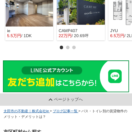
ie
CAMP407
JYU
5.5万円
/ 1DK
22万円
/ 20.69坪
6.5万円
/ 2
ページトップへ
太田市の不動産｜株式会社ie
>
ブログ記事一覧
>
バス・トイレ別の賃貸物件の
メリット・デメリットは？
市区町村から探す