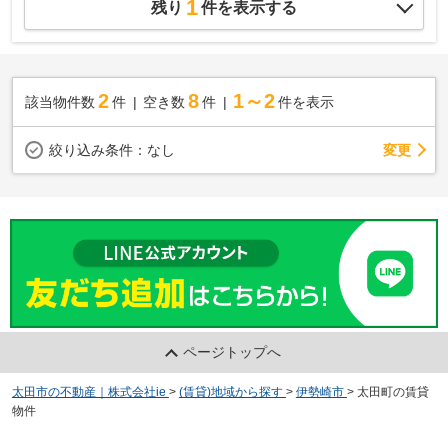
1
残り
件を表示する
2
8
1～2
該当物件数
件
空き数
件
件を表示
変更
絞り込み条件：
なし
ページトップへ
太田市の不動産｜株式会社ie
>
(賃貸)地域から探す
>
伊勢崎市
>
太田町の賃貸
物件