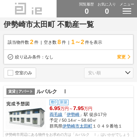
閲覧履歴
お気に入り
メニュー
0
0
伊勢崎市太田町 不動産一覧
2
8
1～2
該当物件数
件
空き数
件
件を表示
変更
絞り込み条件：
なし
空室のみ
ルパルク Ⅰ
賃貸 | アパート
敷0
新築
6.95
7.95
万円～
万円
両毛線
「
伊勢崎
」駅 徒歩17分
予定 / 50.14㎡～58.60㎡
群馬県
伊勢崎市
太田町
１０４９番地１
伊勢崎市周辺にある物件をお求めの方は「ルパルク Ⅰ」はいかがでしょう