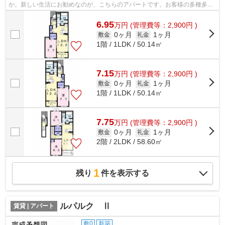
か。新しい生活にお勧めなのが、こちらのアパートです。お客様の多種多様
なニーズにお応えするべく、物件数も数...
6.95
万
円
(管理費等：2,900円 )
0ヶ月
1ヶ月
敷金
礼金
1階 / 1LDK / 50.14㎡
7.15
万
円
(管理費等：2,900円 )
0ヶ月
1ヶ月
敷金
礼金
1階 / 1LDK / 50.14㎡
7.75
万
円
(管理費等：2,900円 )
0ヶ月
1ヶ月
敷金
礼金
2階 / 2LDK / 58.60㎡
1
残り
件を表示する
ルパルク Ⅱ
賃貸 | アパート
敷0
新築