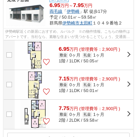
6.95
7.95
万円～
万円
両毛線
「
伊勢崎
」駅 徒歩17分
予定 / 50.01㎡～59.58㎡
群馬県
伊勢崎市
太田町
１０４９番地２
伊勢崎駅近くの新居におすすめ、ルパルク Ⅱの物件情報。こちらの物件は
アパートです。当社なら、素敵な住まいが見つかることでしょう。交通面を
考慮した住まい探しをするなら、伊勢崎...
6.95
万
円
(管理費等：2,900円 )
0ヶ月
1ヶ月
敷金
礼金
1階 / 1LDK / 50.05㎡
7.15
万
円
(管理費等：2,900円 )
0ヶ月
1ヶ月
敷金
礼金
1階 / 1LDK / 50.01㎡
7.75
万
円
(管理費等：2,900円 )
0ヶ月
1ヶ月
敷金
礼金
2階 / 2LDK / 59.58㎡