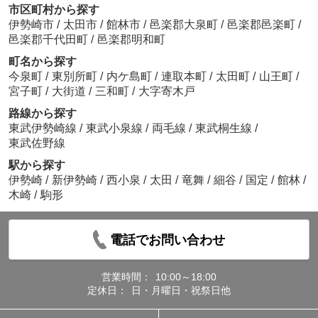
市区町村から探す
伊勢崎市
/
太田市
/
館林市
/
邑楽郡大泉町
/
邑楽郡邑楽町
/
邑楽郡千代田町
/
邑楽郡明和町
町名から探す
今泉町
/
東別所町
/
内ケ島町
/
連取本町
/
太田町
/
山王町
/
宮子町
/
大街道
/
三和町
/
大字寄木戸
路線から探す
東武伊勢崎線
/
東武小泉線
/
両毛線
/
東武桐生線
/
東武佐野線
駅から探す
伊勢崎
/
新伊勢崎
/
西小泉
/
太田
/
竜舞
/
細谷
/
国定
/
館林
/
木崎
/
駒形
電話でお問い合わせ
営業時間：
10:00～18:00
定休日：
日・月曜日・祝祭日他