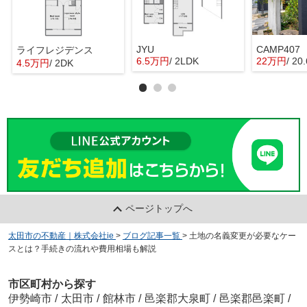
JYU
CAMP407
ライフレジデンス
6.5万円
/ 2LDK
22万円
/ 20
4.5万円
/ 2DK
ページトップへ
太田市の不動産｜株式会社ie
>
ブログ記事一覧
>
土地の名義変更が必要なケー
スとは？手続きの流れや費用相場も解説
市区町村から探す
伊勢崎市
/
太田市
/
館林市
/
邑楽郡大泉町
/
邑楽郡邑楽町
/