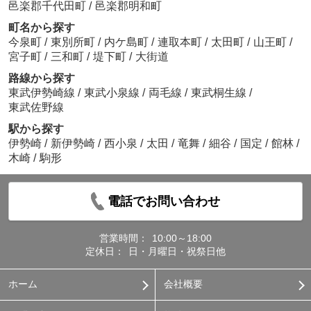
邑楽郡千代田町
/
邑楽郡明和町
町名から探す
今泉町
/
東別所町
/
内ケ島町
/
連取本町
/
太田町
/
山王町
/
宮子町
/
三和町
/
堤下町
/
大街道
路線から探す
東武伊勢崎線
/
東武小泉線
/
両毛線
/
東武桐生線
/
東武佐野線
駅から探す
伊勢崎
/
新伊勢崎
/
西小泉
/
太田
/
竜舞
/
細谷
/
国定
/
館林
/
木崎
/
駒形
電話でお問い合わせ
営業時間：
10:00～18:00
定休日：
日・月曜日・祝祭日他
ホーム
会社概要