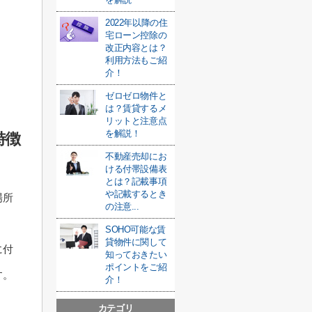
2022年以降の住
宅ローン控除の
改正内容とは？
利用方法もご紹
介！
ゼロゼロ物件と
は？賃貸するメ
リットと注意点
を解説！
特徴
不動産売却にお
ける付帯設備表
とは？記載事項
や記載するとき
場所
の注意...
SOHO可能な賃
貸物件に関して
に付
知っておきたい
ポイントをご紹
す。
介！
カテゴリ