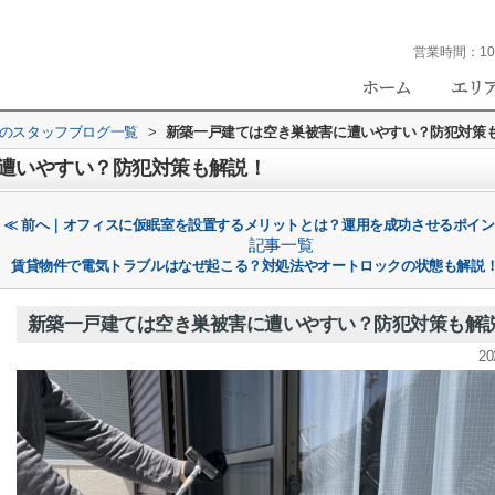
営業時間：
10
eのスタッフブログ一覧
>
新築一戸建ては空き巣被害に遭いやすい？防犯対策
遭いやすい？防犯対策も解説！
≪ 前へ｜オフィスに仮眠室を設置するメリットとは？運用を成功させるポイ
記事一覧
賃貸物件で電気トラブルはなぜ起こる？対処法やオートロックの状態も解説！
新築一戸建ては空き巣被害に遭いやすい？防犯対策も解
20