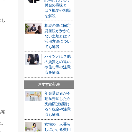
付金の意味と
は？概要や相場
を解説
にし
相続の際に固定
資産税がかから
ない土地とは？
活用方法につい
ても解説
ハイツとは？他
の賃貸との違い
や住む際の注意
点を解説
おすすめ記事
年金受給者が不
動産売却したら
支給額は減額す
る？税金や注意
住宅
点も解説
た。
女性の一人暮ら
しにかかる費用