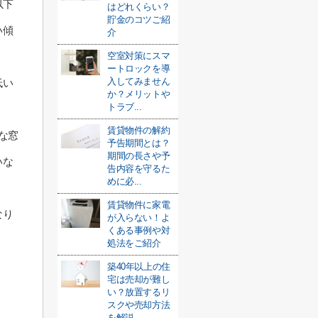
以下
はどれくらい？
貯金のコツご紹
い傾
介
空室対策にスマ
ートロックを導
入してみません
低い
か？メリットや
トラブ...
賃貸物件の解約
な窓
予告期間とは？
期間の長さや予
いな
告内容を守るた
めに必...
賃貸物件に家電
なり
が入らない！よ
くある事例や対
処法をご紹介
築40年以上の住
宅は売却が難し
い？放置するリ
スクや売却方法
を解説