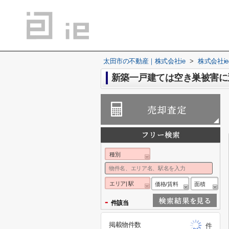
太田市の不動産｜株式会社ie
>
株式会社i
新築一戸建ては空き巣被害に
種別
エリア| 駅
価格/賃料
面積
-
件該当
掲載物件数
件