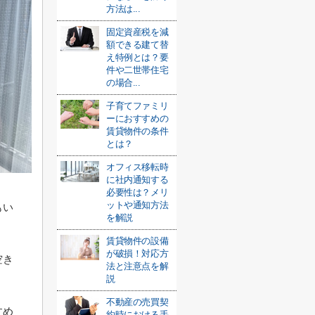
方法は...
固定資産税を減
額できる建て替
え特例とは？要
件や二世帯住宅
の場合...
子育てファミリ
ーにおすすめの
賃貸物件の条件
とは？
オフィス移転時
に社内通知する
必要性は？メリ
ットや通知方法
もい
を解説
賃貸物件の設備
が破損！対応方
空き
法と注意点を解
説
不動産の売買契
すめ
約時における手