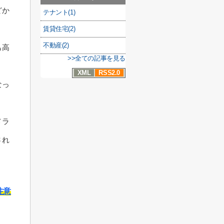
どか
テナント(1)
賃貸住宅(2)
不動産(2)
も高
>>全ての記事を見る
XML
RSS2.0
なっ
メラ
され
注意