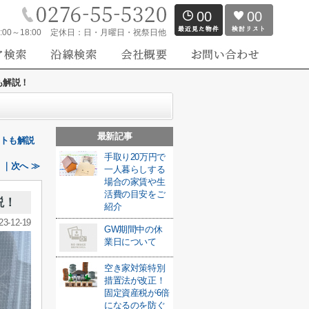
00
00
:00～18:00
定休日：
日・月曜日・祝祭日他
も解説！
最新記事
ントも解説
手取り20万円で
｜次へ ≫
一人暮らしする
場合の家賃や生
活費の目安をご
説！
紹介
23-12-19
GW期間中の休
業日について
空き家対策特別
措置法が改正！
固定資産税が6倍
になるのを防ぐ