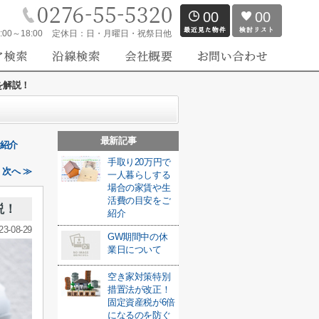
00
00
:00～18:00
定休日：
日・月曜日・祝祭日他
を解説！
最新記事
ご紹介
手取り20万円で
次へ ≫
一人暮らしする
場合の家賃や生
活費の目安をご
説！
紹介
23-08-29
GW期間中の休
業日について
空き家対策特別
措置法が改正！
固定資産税が6倍
になるのを防ぐ