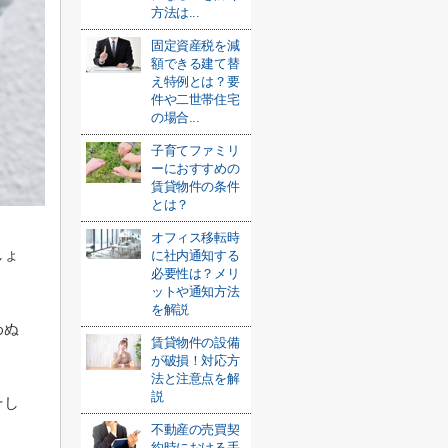
方法は...
固定資産税を減
額できる建て替
え特例とは？要
件や二世帯住宅
の場合...
子育てファミリ
ーにおすすめの
賃貸物件の条件
とは？
オフィス移転時
しょ
に社内通知する
必要性は？メリ
ットや通知方法
を解説
わぬ
賃貸物件の設備
が破損！対応方
法と注意点を解
説
そし
不動産の売買契
約時における手