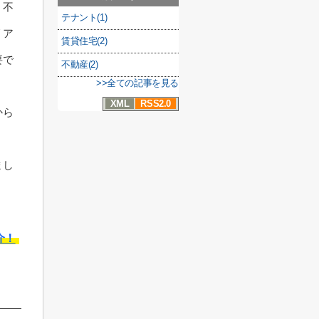
、不
テナント(1)
リア
賃貸住宅(2)
要で
不動産(2)
>>全ての記事を見る
XML
RSS2.0
から
まし
介！