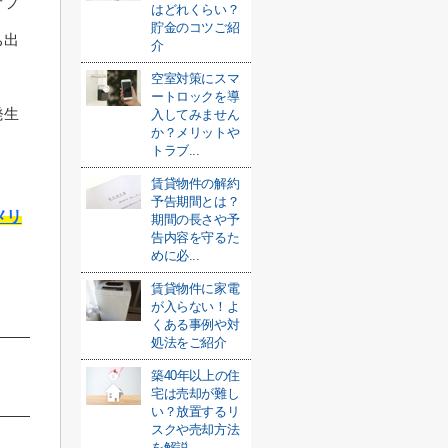
オフ
はどれくらい？
貯金のコツご紹
ち出
介
空室対策にスマ
ートロックを導
発生
入してみません
か？メリットや
。
トラブ...
賃貸物件の解約
予告期間とは？
メリ
期間の長さや予
告内容を守るた
めに必...
賃貸物件に家電
が入らない！よ
くある事例や対
処法をご紹介
築40年以上の住
宅は売却が難し
い？放置するリ
スクや売却方法
を解説