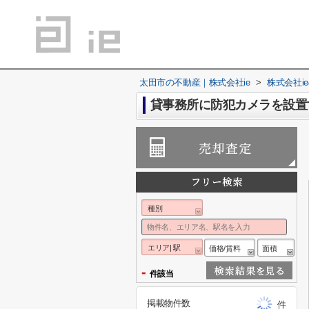
太田市の不動産｜株式会社ie
>
株式会社i
貸事務所に防犯カメラを設置
種別
エリア| 駅
価格/賃料
面積
-
件該当
掲載物件数
件