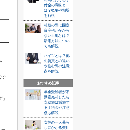
付金の意味と
は？概要や相場
を解説
相続の際に固定
資産税がかから
ない土地とは？
活用方法につい
ても解説
ハイツとは？他
ト
の賃貸との違い
や住む際の注意
点を解説
点で
おすすめ記事
年金受給者が不
動産売却したら
罪行
支給額は減額す
る？税金や注意
ま
点も解説
女性の一人暮ら
しにかかる費用