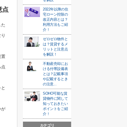
意点
2022年以降の住
宅ローン控除の
改正内容とは？
した
利用方法もご紹
介！
なり
ゼロゼロ物件と
は？賃貸するメ
リットと注意点
を解説！
設置
不動産売却にお
る点
ける付帯設備表
とは？記載事項
や記載するとき
の注意...
をと
SOHO可能な賃
貸物件に関して
知っておきたい
いが
ポイントをご紹
介！
カテゴリ