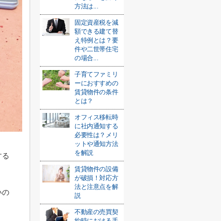
方法は...
固定資産税を減
額できる建て替
え特例とは？要
件や二世帯住宅
の場合...
子育てファミリ
ーにおすすめの
賃貸物件の条件
とは？
オフィス移転時
に社内通知する
必要性は？メリ
ットや通知方法
を解説
する
賃貸物件の設備
が破損！対応方
法と注意点を解
いの
説
不動産の売買契
約時における手