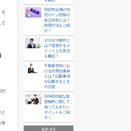
。
2022年以降の住
、そ
宅ローン控除の
改正内容とは？
して
利用方法もご紹
介！
ゼロゼロ物件と
は？賃貸するメ
リットと注意点
う
を解説！
不動産売却にお
ける付帯設備表
とは？記載事項
や記載するとき
の注意...
裕が
SOHO可能な賃
貸物件に関して
知っておきたい
要と
ポイントをご紹
介！
進学
カテゴリ