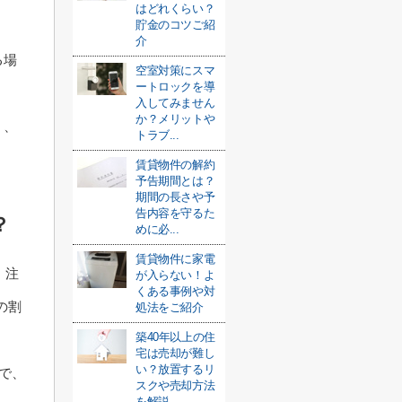
はどれくらい？
貯金のコツご紹
介
る場
空室対策にスマ
ートロックを導
入してみません
か？メリットや
く、
トラブ...
賃貸物件の解約
予告期間とは？
期間の長さや予
告内容を守るた
？
めに必...
賃貸物件に家電
、注
が入らない！よ
くある事例や対
の割
処法をご紹介
築40年以上の住
宅は売却が難し
い？放置するリ
％で、
スクや売却方法
を解説