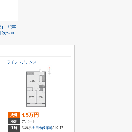
記事
説！
次へ ≫
ライフレジデンス
4.5万円
賃料
種別
アパート
住所
群馬県
太田市
飯塚町
810-47