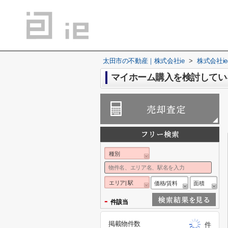
太田市の不動産｜株式会社ie
>
株式会社i
マイホーム購入を検討してい
種別
エリア| 駅
価格/賃料
面積
-
件該当
掲載物件数
件