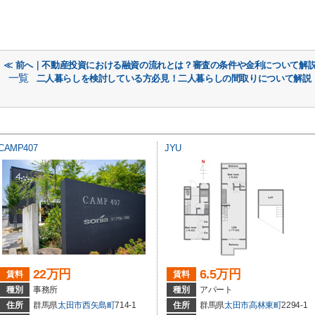
≪ 前へ｜不動産投資における融資の流れとは？審査の条件や金利について解
一覧
二人暮らしを検討している方必見！二人暮らしの間取りについて解説｜
CAMP407
JYU
22万円
6.5万円
賃料
賃料
種別
事務所
種別
アパート
住所
群馬県
太田市
西矢島町
714-1
住所
群馬県
太田市
高林東町
2294-1