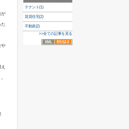
テナント(1)
族が
賃貸住宅(2)
るた
不動産(2)
>>全ての記事を見る
XML
RSS2.0
金や
増え
う。
際