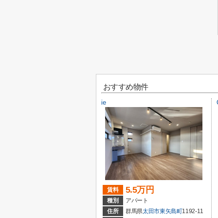
おすすめ物件
ie
5.5万円
賃料
種別
アパート
住所
群馬県
太田市
東矢島町
1192-11