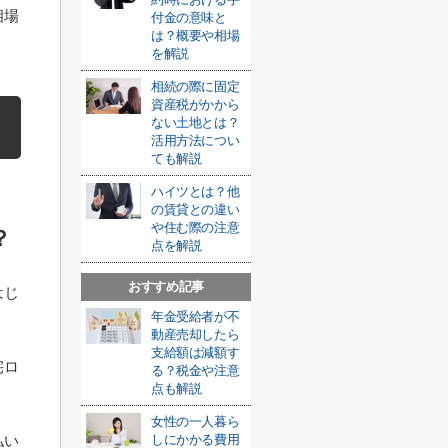
相場
付金の意味と
は？概要や相場
を解説
相続の際に固定
資産税がかから
ない土地とは？
活用方法につい
ても解説
ハイツとは？他
の賃貸との違い
や住む際の注意
？
点を解説
おすすめ記事
はじ
年金受給者が不
動産売却したら
支給額は減額す
宅ロ
る？税金や注意
点も解説
女性の一人暮ら
払い
しにかかる費用