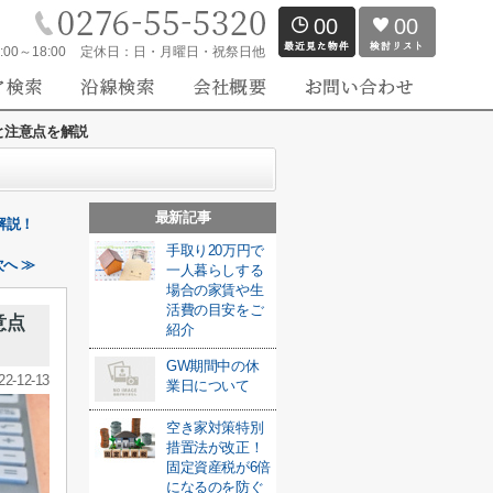
00
00
:00～18:00
定休日：
日・月曜日・祝祭日他
と注意点を解説
最新記事
解説！
手取り20万円で
へ ≫
一人暮らしする
場合の家賃や生
活費の目安をご
意点
紹介
GW期間中の休
22-12-13
業日について
空き家対策特別
措置法が改正！
固定資産税が6倍
になるのを防ぐ