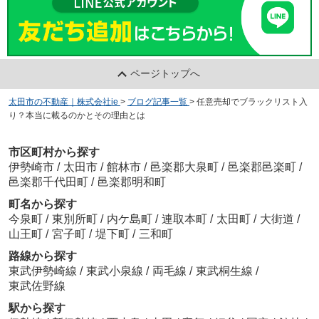
ページトップへ
太田市の不動産｜株式会社ie
>
ブログ記事一覧
>
任意売却でブラックリスト入
り？本当に載るのかとその理由とは
市区町村から探す
伊勢崎市
/
太田市
/
館林市
/
邑楽郡大泉町
/
邑楽郡邑楽町
/
邑楽郡千代田町
/
邑楽郡明和町
町名から探す
今泉町
/
東別所町
/
内ケ島町
/
連取本町
/
太田町
/
大街道
/
山王町
/
宮子町
/
堤下町
/
三和町
路線から探す
東武伊勢崎線
/
東武小泉線
/
両毛線
/
東武桐生線
/
東武佐野線
駅から探す