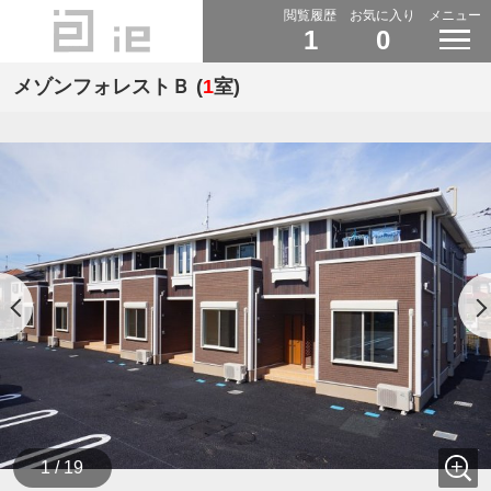
閲覧履歴
お気に入り
メニュー
1
0
メゾンフォレストＢ (
1
室)
1 / 19