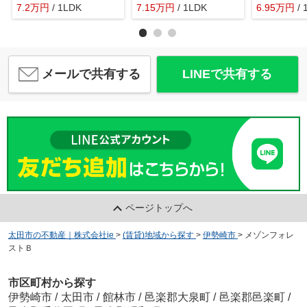
7.2
万
円
/ 1LDK
7.15
万
円
/ 1LDK
6.95
万
円
/
メールで共有する
LINEで共有する
ページトップへ
太田市の不動産｜株式会社ie
>
(賃貸)地域から探す
>
伊勢崎市
>
メゾンフォレ
ストＢ
市区町村から探す
伊勢崎市
/
太田市
/
館林市
/
邑楽郡大泉町
/
邑楽郡邑楽町
/