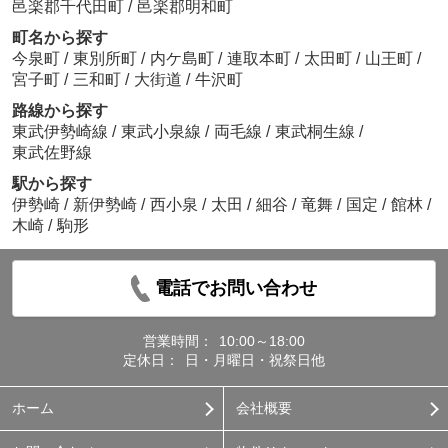
邑楽郡千代田町
/
邑楽郡明和町
町名から探す
今泉町
/
東別所町
/
内ケ島町
/
連取本町
/
太田町
/
山王町
/
宮子町
/
三和町
/
大街道
/
牛沢町
路線から探す
東武伊勢崎線
/
東武小泉線
/
両毛線
/
東武桐生線
/
東武佐野線
駅から探す
伊勢崎
/
新伊勢崎
/
西小泉
/
太田
/
細谷
/
竜舞
/
国定
/
館林
/
木崎
/
駒形
電話でお問い合わせ
営業時間：
10:00～18:00
定休日：
日・月曜日・祝祭日他
ホーム
会社概要