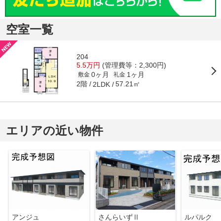
空室一覧
204
5.5万円
(管理費等：2,300円)
0ヶ月
1ヶ月
敷金
礼金
2階
57.21㎡
2LDK
エリアの近い物件
アンジュ
さんらいずⅡ
ルパルク 