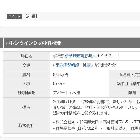
【外観】
コメント
バレンタインＤ
の物件概要
所在地
群馬県
伊勢崎市
境伊与久
１９５３－１
東武伊勢崎線
「
剛志
」駅 徒歩27分
交通
賃料
5.65万円
管理費・共
面積
57.07㎡
築年月（築
種別/構造
アパート / 木造
階建
2017年7月竣工・築8年のお部屋。新しい生活
備考
まい探しの際は、当社へとお問い合わせ下さい。
辺の物件情報をご紹介致します。
株式会社ie
群馬県太田市高林西町531-5
TEL
取扱会社
群馬県知事 (1) 第7822号
一般社団法人 群馬