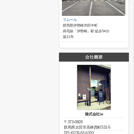
ラムール
群馬県伊勢崎市田中町
両毛線「伊勢崎」駅 徒歩54分
築11年
株式会社ie
〒373-0828
群馬県太田市高林西町531-5
TEL/0276-55-5320