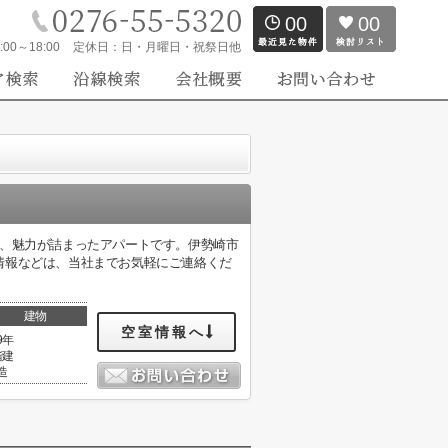
00
00
:00～18:00
定休日：
日・月曜日・祝祭日他
い、魅力が詰まったアパートです。伊勢崎市
情報などは、当社までお気軽にご連絡くだ
建物
空室情報へ
9年
階建
造