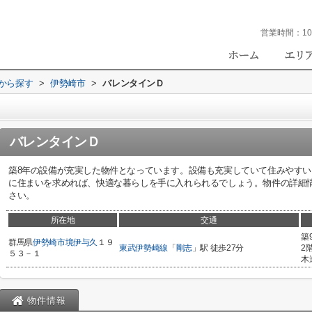
営業時間：
10
域から探す
>
伊勢崎市
>
バレンタインＤ
バレンタインＤ
築8年の設備が充実した物件となっています。設備も充実していて住みやす
に住まいを求めれば、快適な暮らしを手に入れられるでしょう。物件の詳細
さい。
所在地
交通
築
群馬県
伊勢崎市
境伊与久
１９
東武伊勢崎線
「
剛志
」駅 徒歩27分
2
５３－１
木
物件情報