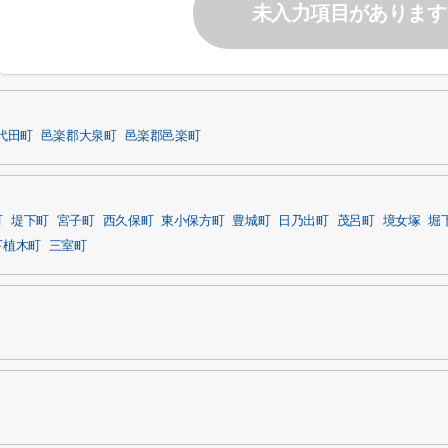
未入力項目があります
代田町
邑楽郡大泉町
邑楽郡邑楽町
町
堤下町
宮子町
西久保町
東小保方町
豊城町
日乃出町
茂呂町
境女塚
堀
下植木町
三室町