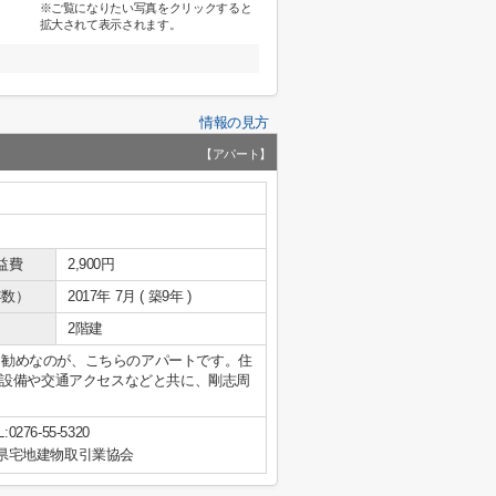
※ご覧になりたい写真をクリックすると
拡大されて表示されます。
情報の見方
【アパート】
益費
2,900円
年数）
2017年 7月 ( 築9年 )
2階建
にお勧めなのが、こちらのアパートです。住
設備や交通アクセスなどと共に、剛志周
:0276-55-5320
県宅地建物取引業協会