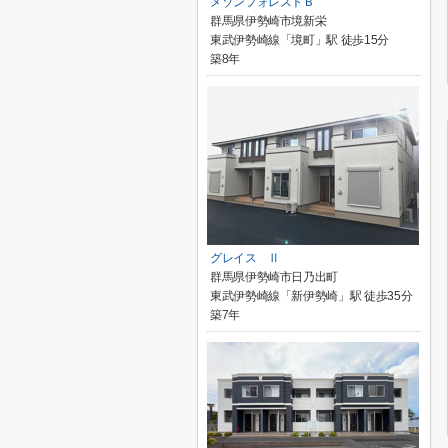
メゾンフォレストＢ
群馬県伊勢崎市境新栄
東武伊勢崎線「境町」駅 徒歩15分
築8年
グレイス Ⅱ
群馬県伊勢崎市日乃出町
東武伊勢崎線「新伊勢崎」駅 徒歩35分
築7年