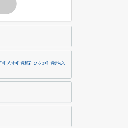
下町
八寸町
境新栄
ひろせ町
境伊与久