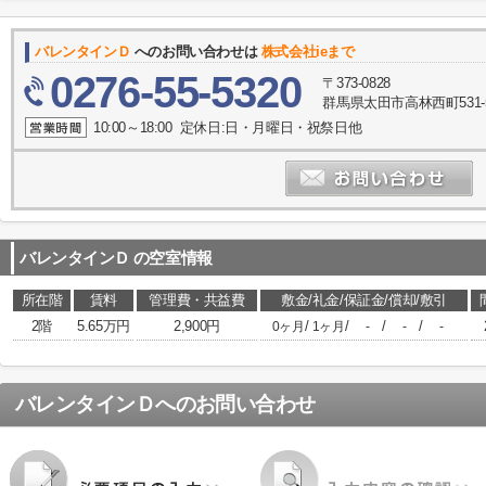
バレンタインＤ
へのお問い合わせは
株式会社ieまで
0276-55-5320
〒373-0828
群馬県太田市高林西町531-
10:00～18:00 定休日:日・月曜日・祝祭日他
バレンタインＤ
の空室情報
所在階
賃料
管理費・共益費
敷金/礼金/保証金/償却/敷引
2階
5.65万円
2,900円
/
/
/
/
0ヶ月
1ヶ月
-
-
-
バレンタインＤ
へのお問い合わせ