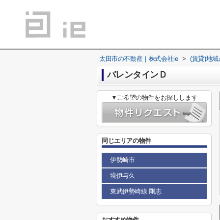
太田市の不動産｜株式会社ie
>
(賃貸)地
バレンタインＤ
▼ご希望の物件をお探しします
同じエリアの物件
伊勢崎市
境伊与久
東武伊勢崎線 剛志
おすすめ物件