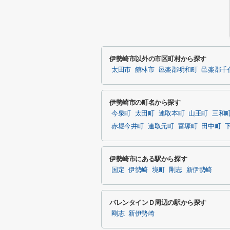
伊勢崎市以外の市区町村から探す
太田市
館林市
邑楽郡明和町
邑楽郡千
伊勢崎市の町名から探す
今泉町
太田町
連取本町
山王町
三和
赤堀今井町
連取元町
富塚町
田中町
伊勢崎市にある駅から探す
国定
伊勢崎
境町
剛志
新伊勢崎
バレンタインＤ周辺の駅から探す
剛志
新伊勢崎