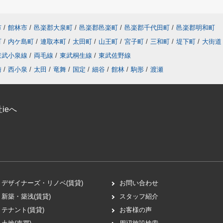
市
/
館林市
/
邑楽郡大泉町
/
邑楽郡邑楽町
/
邑楽郡千代田町
/
邑楽郡明和町
町
/
内ケ島町
/
連取本町
/
太田町
/
山王町
/
宮子町
/
三和町
/
堤下町
/
大街道
東武小泉線
/
両毛線
/
東武桐生線
/
東武佐野線
崎
/
西小泉
/
太田
/
竜舞
/
国定
/
細谷
/
館林
/
駒形
/
渡瀬
ieへ
デザイナーズ・リノベ(賃貸)
お問い合わせ
新築・築浅(賃貸)
スタッフ紹介
テナント(賃貸)
お客様の声