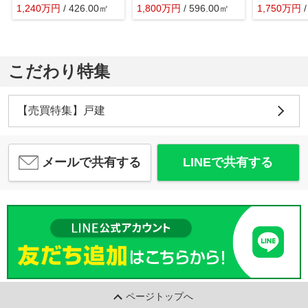
1,240
万
円
/ 426.00㎡
1,800
万
円
/ 596.00㎡
1,750
万
円
こだわり特集
【売買特集】戸建
メールで共有する
LINEで共有する
ページトップへ