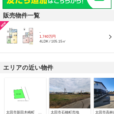
販売物件一覧
-
1,740万円
105.15㎡
4LDK
エリアの近い物件
太田市新田木崎町 売土地
太田市石橋町売地
太田市高林