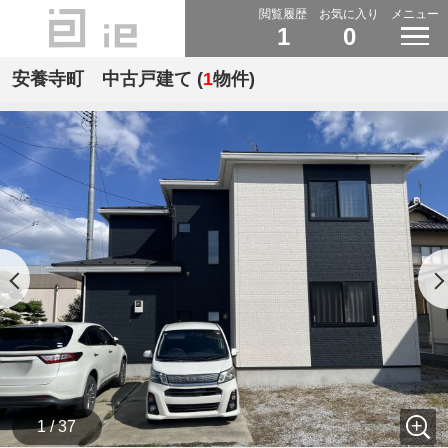
閲覧履歴
お気に入り
メニュー
1
0
安養寺町 中古戸建て (
1
物件)
1 / 37