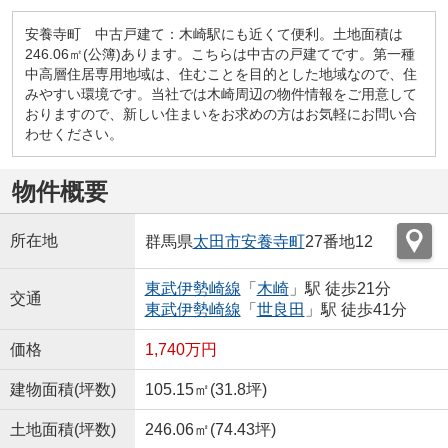
安養寺町 中古戸建て：木崎駅にも近くて便利。土地面積は
246.06㎡(公簿)あります。こちらは中古の戸建てです。第一種
中高層住居専用地域は、住むことを目的とした地域なので、住
みやすい環境です。当社では木崎周辺の物件情報をご用意して
おりますので、新しい住まいをお求めの方はお気軽にお問い合
わせください。
物件概要
所在地
群馬県
太田市
安養寺町
27番地12
東武伊勢崎線
「
木崎
」駅 徒歩21分
交通
東武伊勢崎線
「
世良田
」駅 徒歩41分
価格
1,740万円
建物面積(坪数)
105.15㎡(31.8坪)
土地面積(坪数)
246.06㎡(74.43坪)