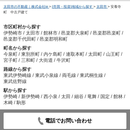
太田市の不動産｜株式会社ie
>
(売買・投資)地域から探す
>
太田市
>
安養寺
町 中古戸建て
市区町村から探す
伊勢崎市
/
太田市
/
館林市
/
邑楽郡大泉町
/
邑楽郡邑楽町
/
邑楽郡千代田町
/
邑楽郡明和町
町名から探す
今泉町
/
東別所町
/
内ケ島町
/
連取本町
/
太田町
/
山王町
/
宮子町
/
三和町
/
大街道
/
牛沢町
路線から探す
東武伊勢崎線
/
東武小泉線
/
両毛線
/
東武桐生線
/
東武佐野線
駅から探す
伊勢崎
/
新伊勢崎
/
西小泉
/
太田
/
細谷
/
竜舞
/
国定
/
館林
/
木崎
/
駒形
電話でお問い合わせ