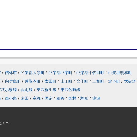
市
/
館林市
/
邑楽郡大泉町
/
邑楽郡邑楽町
/
邑楽郡千代田町
/
邑楽郡明和町
町
/
内ケ島町
/
連取本町
/
太田町
/
山王町
/
宮子町
/
三和町
/
堤下町
/
大街道
東武小泉線
/
両毛線
/
東武桐生線
/
東武佐野線
崎
/
西小泉
/
太田
/
竜舞
/
国定
/
細谷
/
館林
/
駒形
/
渡瀬
ieへ