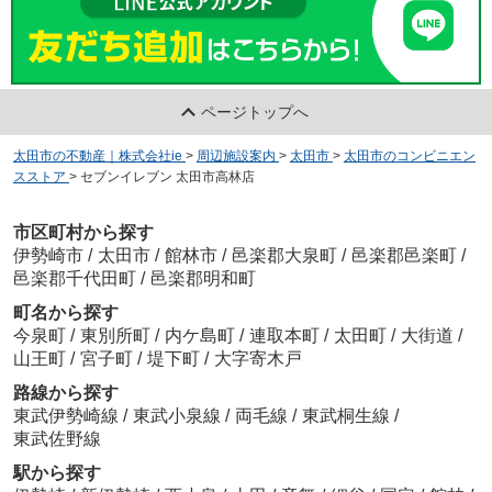
ページトップへ
太田市の不動産｜株式会社ie
>
周辺施設案内
>
太田市
>
太田市のコンビニエン
スストア
>
セブンイレブン 太田市高林店
市区町村から探す
伊勢崎市
/
太田市
/
館林市
/
邑楽郡大泉町
/
邑楽郡邑楽町
/
邑楽郡千代田町
/
邑楽郡明和町
町名から探す
今泉町
/
東別所町
/
内ケ島町
/
連取本町
/
太田町
/
大街道
/
山王町
/
宮子町
/
堤下町
/
大字寄木戸
路線から探す
東武伊勢崎線
/
東武小泉線
/
両毛線
/
東武桐生線
/
東武佐野線
駅から探す