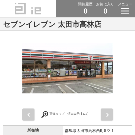
閲覧履歴
お気に入り
メニュー
0
0
セブンイレブン 太田市高林店
前
次
画像タップで拡大表示【
1
/1】
所在地
群馬県太田市高林西町872-1