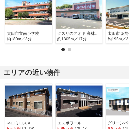
太田市立南小学校
クスリのアオキ 高林薬局
約180m／3分
約1305m／17分
約195m／
エリアの近い物件
ネロミロスＡ
エスポワール
5.5
万
円
/ 1LDK
5.85
万
円
/ 2LDK
6.9
万
円
/ 1