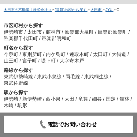
太田市の不動産｜株式会社ie
>
(賃貸)地域から探す
>
太田市
>
JYU
>
C
市区町村から探す
伊勢崎市
/
太田市
/
館林市
/
邑楽郡大泉町
/
邑楽郡邑楽町
/
邑楽郡千代田町
/
邑楽郡明和町
町名から探す
今泉町
/
東別所町
/
内ケ島町
/
連取本町
/
太田町
/
大街道
/
山王町
/
宮子町
/
堤下町
/
大字寄木戸
路線から探す
東武伊勢崎線
/
東武小泉線
/
両毛線
/
東武桐生線
/
東武佐野線
駅から探す
伊勢崎
/
新伊勢崎
/
西小泉
/
太田
/
竜舞
/
細谷
/
国定
/
館林
/
木崎
/
駒形
電話でお問い合わせ