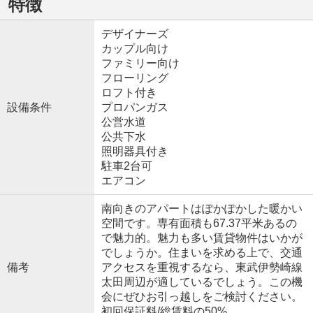
特徴
デザイナーズ
カップル向け
ファミリー向け
フローリング
ロフト付き
設備条件
プロパンガス
公営水道
公共下水
照明器具付き
駐車2台可
エアコン
南向きのアパートはぽかぽかした暖かい
空間です。専有面積も67.37平米あるの
で魅力的。魅力も多い賃貸物件はいかが
でしょうか。住まいを求める上で、交通
備考
アクセスを重視するなら、東武伊勢崎線
太田周辺が適しているでしょう。この機
会にぜひお引っ越しをご検討ください。
初回保証料/総賃料の50%