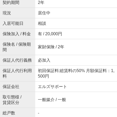
契約期間
2年
現況
居住中
入居可能日
相談
保険加入 / 料金
有 / 20,000円
保険名 / 保険期
家財保険 / 2年
間
保証人代行義務
必加入
保証人代行利用
初回保証料:総賃料の50% 月額保証料：1,
料
500円
保証会社
エルズサポート
取引態様 /
一般媒介 / 一般
賃貸区分
総戸数
-