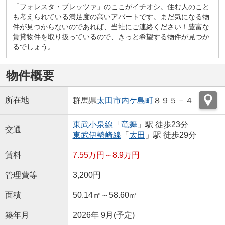
「フォレスタ・ブレッツァ」のここがイチオシ。住む人のこと
も考えられている満足度の高いアパートです。まだ気になる物
件が見つからないのであれば、当社にご連絡ください！豊富な
賃貸物件を取り扱っているので、きっと希望する物件が見つか
るでしょう。
物件概要
所在地
群馬県
太田市
内ケ島町
８９５－４
東武小泉線
「
竜舞
」駅 徒歩23分
交通
東武伊勢崎線
「
太田
」駅 徒歩29分
賃料
7.55万円～8.9万円
管理費等
3,200円
面積
50.14㎡～58.60㎡
築年月
2026年 9月(予定)