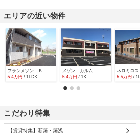
エリアの近い物件
フランメゾン Ｂ
メゾン カルム
ネロミロス
5.4
万
円
/ 1LDK
5.4
万
円
/ 1K
5.5
万
円
/ 1
こだわり特集
【賃貸特集】新築・築浅