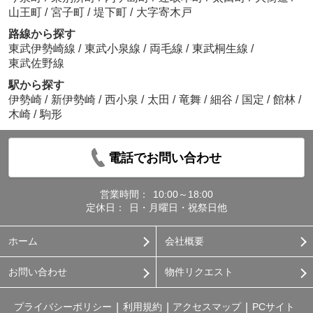
山王町
/
宮子町
/
堤下町
/
大字寄木戸
路線から探す
東武伊勢崎線
/
東武小泉線
/
両毛線
/
東武桐生線
/
東武佐野線
駅から探す
伊勢崎
/
新伊勢崎
/
西小泉
/
太田
/
竜舞
/
細谷
/
国定
/
館林
/
木崎
/
駒形
電話でお問い合わせ
営業時間：
10:00～18:00
定休日：
日・月曜日・祝祭日他
ホーム
会社概要
お問い合わせ
物件リクエスト
プライバシーポリシー
利用規約
アクセスマップ
PCサイト