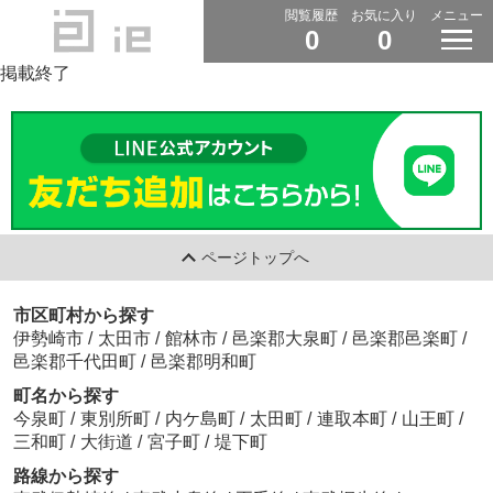
閲覧履歴
お気に入り
メニュー
0
0
掲載終了
ページトップへ
市区町村から探す
伊勢崎市
/
太田市
/
館林市
/
邑楽郡大泉町
/
邑楽郡邑楽町
/
邑楽郡千代田町
/
邑楽郡明和町
町名から探す
今泉町
/
東別所町
/
内ケ島町
/
太田町
/
連取本町
/
山王町
/
三和町
/
大街道
/
宮子町
/
堤下町
路線から探す